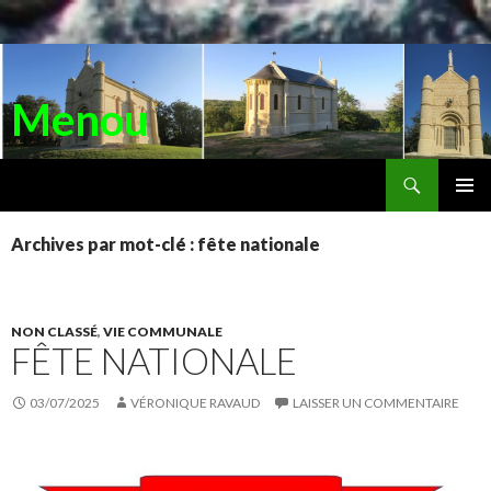
Menou
Recherche
ALLER
AU
MENU
CONTENU
PRINC
Archives par mot-clé : fête nationale
NON CLASSÉ
,
VIE COMMUNALE
FÊTE NATIONALE
03/07/2025
VÉRONIQUE RAVAUD
LAISSER UN COMMENTAIRE