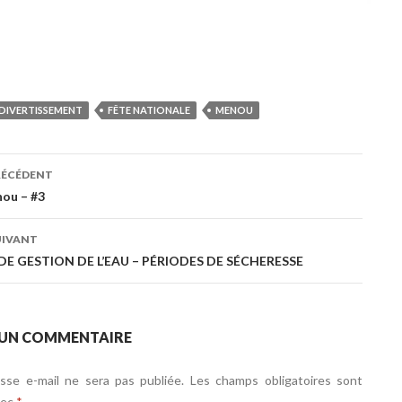
DIVERTISSEMENT
FÊTE NATIONALE
MENOU
tion
RÉCÉDENT
nou – #3
s
UIVANT
DE GESTION DE L’EAU – PÉRIODES DE SÉCHERESSE
 UN COMMENTAIRE
sse e-mail ne sera pas publiée.
Les champs obligatoires sont
vec
*