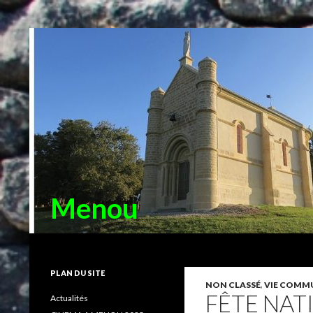
Menou
Recherche
PLAN DU SITE
NON CLASSÉ
,
VIE COMM
FÊTE NAT
Actualités