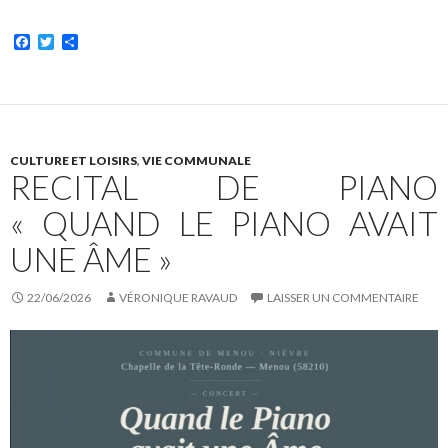
F
T
P
a
w
a
c
i
r
e
t
t
b
t
a
o
e
g
o
r
e
k
r
CULTURE ET LOISIRS
,
VIE COMMUNALE
RECITAL DE PIANO
« QUAND LE PIANO AVAIT
UNE ÂME »
22/06/2026
VÉRONIQUE RAVAUD
LAISSER UN COMMENTAIRE