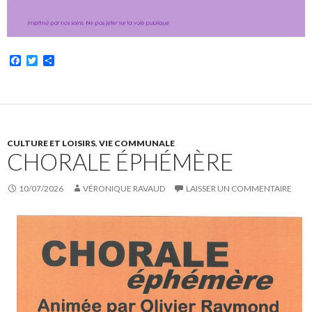
F
T
P
a
w
a
c
i
r
e
t
t
b
t
a
o
e
g
o
r
e
k
r
CULTURE ET LOISIRS
,
VIE COMMUNALE
CHORALE ÉPHÉMÈRE
10/07/2026
VÉRONIQUE RAVAUD
LAISSER UN COMMENTAIRE