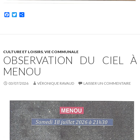
F
T
P
a
w
a
c
i
r
e
t
t
b
t
a
o
e
g
o
r
e
k
r
CULTURE ET LOISIRS
,
VIE COMMUNALE
OBSERVATION DU CIEL À
MENOU
03/07/2026
VÉRONIQUE RAVAUD
LAISSER UN COMMENTAIRE