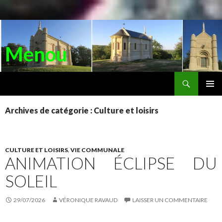
Menou
Recherche
ALLER
AU
MENU
CONTENU
PRINC
Archives de catégorie : Culture et loisirs
CULTURE ET LOISIRS
,
VIE COMMUNALE
ANIMATION ÉCLIPSE DU
SOLEIL
29/07/2026
VÉRONIQUE RAVAUD
LAISSER UN COMMENTAIRE