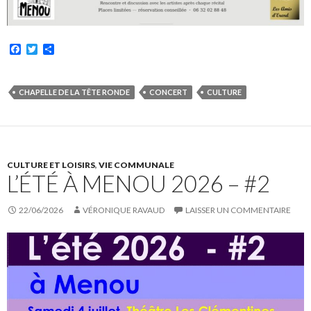
F
T
P
a
w
a
c
i
r
e
t
t
b
t
a
CHAPELLE DE LA TÊTE RONDE
CONCERT
CULTURE
o
e
g
o
r
e
k
r
CULTURE ET LOISIRS
,
VIE COMMUNALE
L’ÉTÉ À MENOU 2026 – #2
22/06/2026
VÉRONIQUE RAVAUD
LAISSER UN COMMENTAIRE