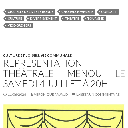
c
i
r
e
t
t
b
t
a
CHAPELLE DE LA TÊTE RONDE
CHORALE ÉPHÉMÈRE
CONCERT
o
e
g
CULTURE
DIVERTISSEMENT
THÉÂTRE
TOURISME
o
r
e
k
r
VIDE-GRENIERS
CULTURE ET LOISIRS
,
VIE COMMUNALE
REPRÉSENTATION
THÉÂTRALE MENOU LE
SAMEDI 4 JUILLET À 20H
11/06/2026
VÉRONIQUE RAVAUD
LAISSER UN COMMENTAIRE