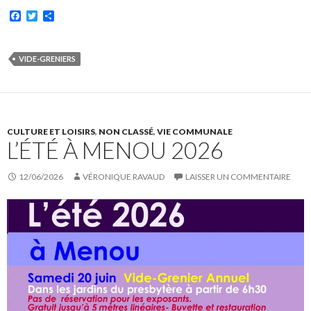
F
T
P
a
w
a
c
i
r
e
t
t
b
t
a
VIDE-GRENIERS
o
e
g
o
r
e
k
r
CULTURE ET LOISIRS
,
NON CLASSÉ
,
VIE COMMUNALE
L’ÉTÉ À MENOU 2026
12/06/2026
VÉRONIQUE RAVAUD
LAISSER UN COMMENTAIRE