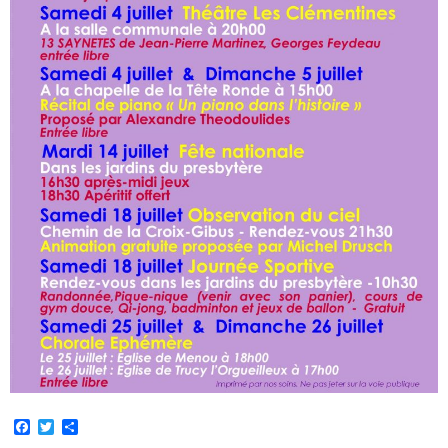
F
T
P
a
w
a