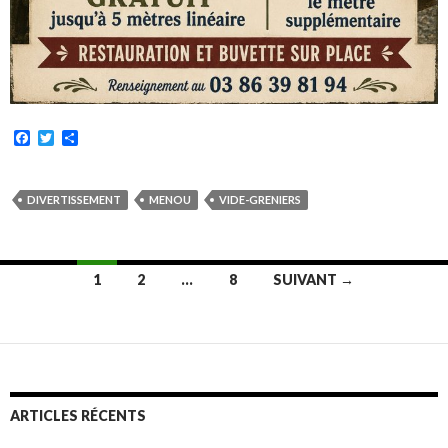
F
T
P
a
w
a
c
i
r
e
t
t
b
t
a
DIVERTISSEMENT
MENOU
VIDE-GRENIERS
o
e
g
o
r
e
k
r
Navigation
1
2
…
8
SUIVANT →
des
articles
ARTICLES RÉCENTS