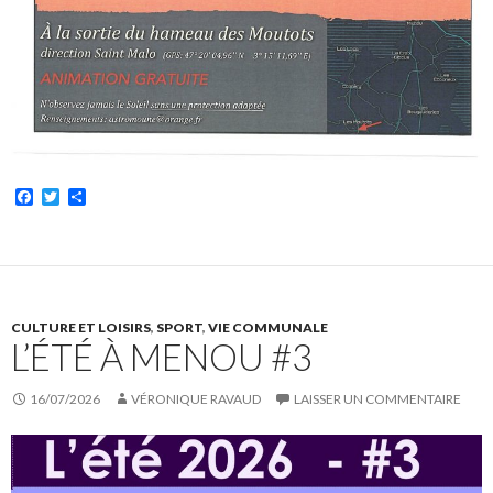
F
T
P
a
w
a
c
i
r
e
t
t
b
t
a
o
e
g
o
r
e
k
r
CULTURE ET LOISIRS
,
SPORT
,
VIE COMMUNALE
L’ÉTÉ À MENOU #3
16/07/2026
VÉRONIQUE RAVAUD
LAISSER UN COMMENTAIRE