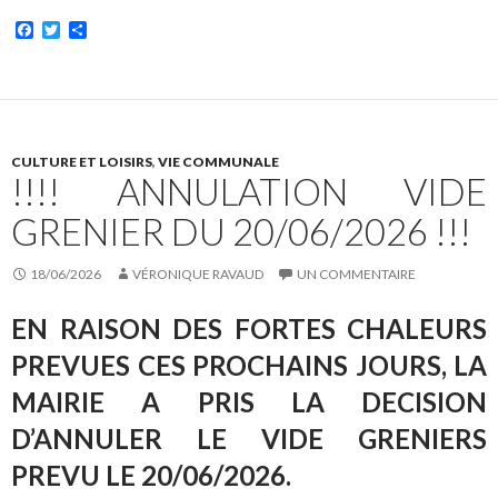
F
T
P
a
w
a
c
i
r
e
t
t
b
t
a
o
e
g
o
r
e
k
r
CULTURE ET LOISIRS
,
VIE COMMUNALE
!!!! ANNULATION VIDE
GRENIER DU 20/06/2026 !!!
18/06/2026
VÉRONIQUE RAVAUD
UN COMMENTAIRE
EN RAISON DES FORTES CHALEURS
PREVUES CES PROCHAINS JOURS, LA
MAIRIE A PRIS LA DECISION
D’ANNULER LE VIDE GRENIERS
PREVU LE 20/06/2026.