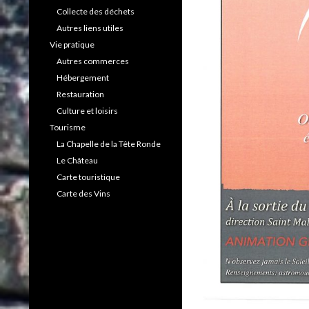
Collecte des déchets
Autres liens utiles
Vie pratique
Autres commerces
Hébergement
Restauration
Culture et loisirs
Tourisme
La Chapelle de la Tête Ronde
Le Château
Carte touristique
Carte des Vins