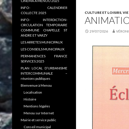
CINEMA A MENOU 2025
INFO- CALENDRIER
CULTURE ET LOISIRS
,
VI
COLLECTE 2025
ANIMATIO
INFO- INTERDICTION-
CIRCULATION TEMPORAIRE
COMMUNE CHAPELLE ST
29/07/2026
VÉRONI
ANDRE ET VARZY
LES ARRETES MUNICIPAUX
LES CONSEILS MUNICIPAUX
PERMANENCES FRANCE
SERVICES 2025
PLAN LOCAL D’URBANISME
INTERCOMMUNALE –
réunions publiques
Bienvenue à Menou
Localisation
Histoire
Mentions légales
Menou sur Internet
Mairie et service public
Conseil municipal