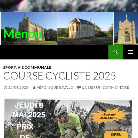
Menou
Recherche
ALLER
AU
MENU
CONTENU
SPORT
,
VIE COMMUNALE
PRINC
COURSE CYCLISTE 2025
25/04/2025
VÉRONIQUE RAVAUD
LAISSER UN COMMENTAIRE