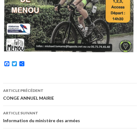
F
T
P
a
w
a
c
i
r
e
t
t
b
t
a
Navigation
o
e
g
ARTICLE PRÉCÉDENT
o
r
e
des
CONGE ANNUEL MAIRIE
k
r
articles
ARTICLE SUIVANT
Information du ministère des armées