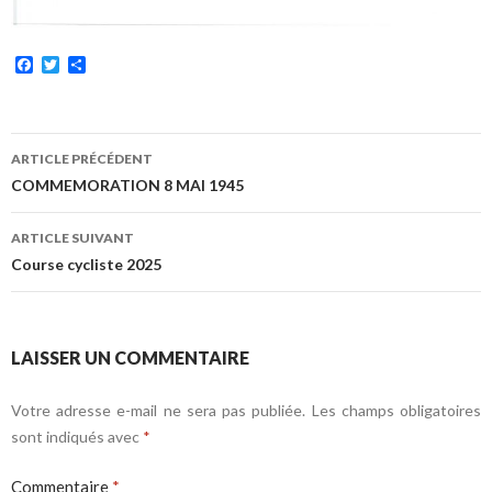
F
T
P
a
w
a
c
i
r
e
t
t
b
t
a
Navigation
o
e
g
ARTICLE PRÉCÉDENT
o
r
e
des
COMMEMORATION 8 MAI 1945
k
r
articles
ARTICLE SUIVANT
Course cycliste 2025
LAISSER UN COMMENTAIRE
Votre adresse e-mail ne sera pas publiée.
Les champs obligatoires
sont indiqués avec
*
Commentaire
*