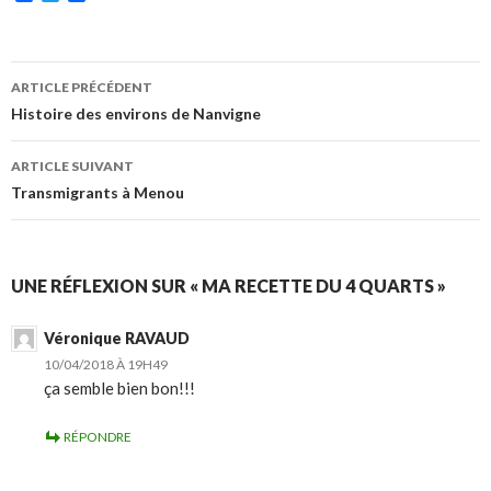
a
w
a
c
i
r
e
t
t
b
t
a
Navigation
o
e
g
ARTICLE PRÉCÉDENT
o
r
e
des
Histoire des environs de Nanvigne
k
r
articles
ARTICLE SUIVANT
Transmigrants à Menou
UNE RÉFLEXION SUR « MA RECETTE DU 4 QUARTS »
Véronique RAVAUD
10/04/2018 À 19H49
ça semble bien bon!!!
RÉPONDRE