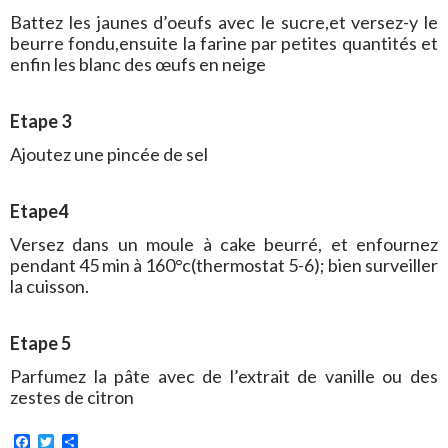
Battez les jaunes d’oeufs avec le sucre,et versez-y le
beurre fondu,ensuite la farine par petites quantités et
enfin les blanc des œufs en neige
Etape 3
Ajoutez une pincée de sel
Etape4
Versez dans un moule à cake beurré, et enfournez
pendant 45 min à 160°c(thermostat 5-6); bien surveiller
la cuisson.
Etape 5
Parfumez la pâte avec de l’extrait de vanille ou des
zestes de citron
F
T
P