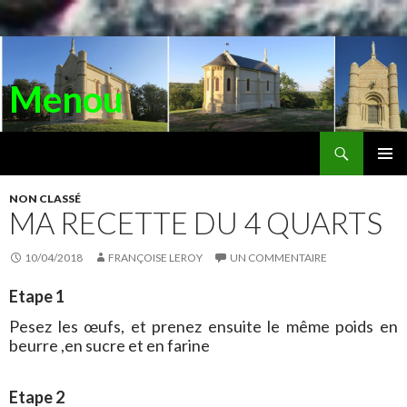
Menou
Recherche
ALLER
AU
MENU
CONTENU
NON CLASSÉ
PRINC
MA RECETTE DU 4 QUARTS
10/04/2018
FRANÇOISE LEROY
UN COMMENTAIRE
Etape 1
Pesez les œufs, et prenez ensuite le même poids en
beurre ,en sucre et en farine
Etape 2