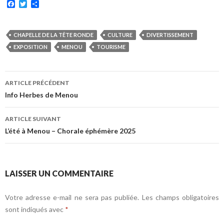
F
T
P
a
w
a
c
i
r
e
t
t
b
t
a
CHAPELLE DE LA TÊTE RONDE
CULTURE
DIVERTISSEMENT
o
e
g
EXPOSITION
MENOU
TOURISME
o
r
e
k
r
Navigation
ARTICLE PRÉCÉDENT
des
Info Herbes de Menou
articles
ARTICLE SUIVANT
L’été à Menou – Chorale éphémère 2025
LAISSER UN COMMENTAIRE
Votre adresse e-mail ne sera pas publiée.
Les champs obligatoires
sont indiqués avec
*