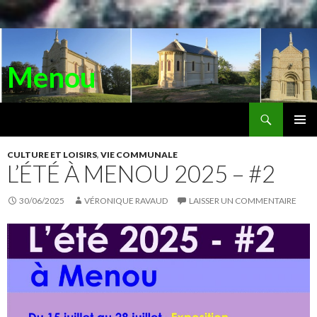
Menou
Recherche
ALLER
AU
MENU
CONTENU
CULTURE ET LOISIRS
,
VIE COMMUNALE
PRINC
L’ÉTÉ À MENOU 2025 – #2
30/06/2025
VÉRONIQUE RAVAUD
LAISSER UN COMMENTAIRE