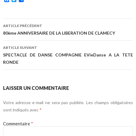
a
w
a
c
i
r
e
t
t
b
t
a
Navigation
o
e
g
ARTICLE PRÉCÉDENT
o
r
e
des
80ème ANNIVERSAIRE DE LA LIBERATION DE CLAMECY
k
r
articles
ARTICLE SUIVANT
SPECTACLE DE DANSE COMPAGNIE EVieDanse A LA TETE
RONDE
LAISSER UN COMMENTAIRE
Votre adresse e-mail ne sera pas publiée.
Les champs obligatoires
sont indiqués avec
*
Commentaire
*