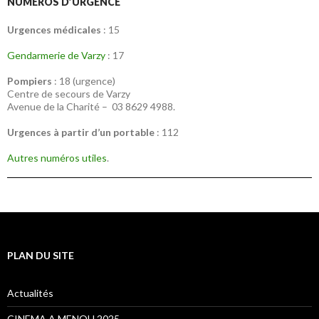
NUMÉROS D’URGENCE
Urgences médicales
: 15
Gendarmerie de Varzy
: 17
Pompiers
: 18 (urgence)
Centre de secours de Varzy
Avenue de la Charité – 03 8629 4988.
Urgences à partir d’un portable
: 112
Autres numéros utiles
.
PLAN DU SITE
Actualités
CINEMA A MENOU 2025