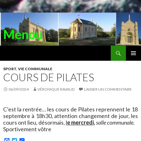
Menou
Recherche
ALLER
AU
MENU
CONTENU
SPORT
,
VIE COMMUNALE
PRINC
COURS DE PILATES
06/09/2024
VÉRONIQUE RAVAUD
LAISSER UN COMMENTAIRE
C’est la rentrée… les cours de Pilates reprennent le 18
septembre à 18h30, attention changement de jour, les
cours ont lieu, désormais,
l
e mercredi,
salle communale.
Sportivement vôtre
F
T
P