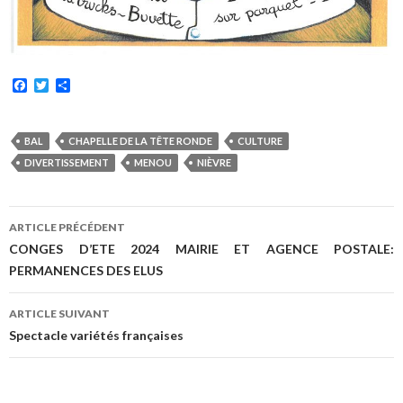
F
T
P
a
w
a
c
i
r
e
t
t
b
t
a
BAL
CHAPELLE DE LA TÊTE RONDE
CULTURE
o
e
g
DIVERTISSEMENT
MENOU
NIÈVRE
o
r
e
k
r
Navigation
ARTICLE PRÉCÉDENT
des
CONGES D’ETE 2024 MAIRIE ET AGENCE POSTALE:
PERMANENCES DES ELUS
articles
ARTICLE SUIVANT
Spectacle variétés françaises