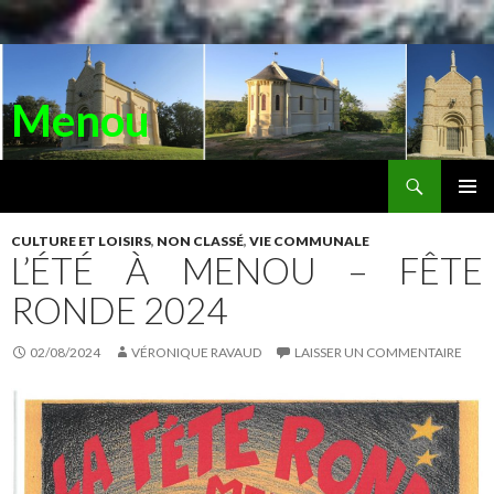
Menou
Recherche
ALLER
AU
MENU
CONTENU
CULTURE ET LOISIRS
,
NON CLASSÉ
,
VIE COMMUNALE
PRINC
L’ÉTÉ À MENOU – FÊTE
RONDE 2024
02/08/2024
VÉRONIQUE RAVAUD
LAISSER UN COMMENTAIRE