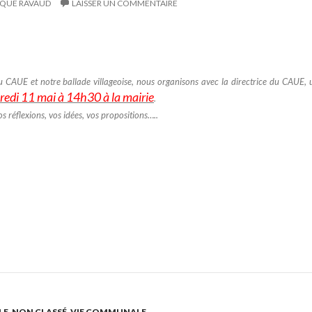
QUE RAVAUD
LAISSER UN COMMENTAIRE
 du CAUE et notre ballade villageoise, nous organisons avec la directrice du CAUE, 
redi 11 mai à 14h30 à la mairie
.
 réflexions, vos idées, vos propositions…..
LE
,
NON CLASSÉ
,
VIE COMMUNALE