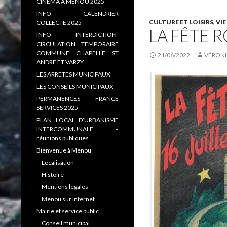
CINEMA A MENOU 2025
INFO- CALENDRIER
CULTURE ET LOISIRS
,
VI
COLLECTE 2025
LA FÊTE 
INFO- INTERDICTION-
CIRCULATION TEMPORAIRE
COMMUNE CHAPELLE ST
21/06/2022
VÉRONI
ANDRE ET VARZY
LES ARRETES MUNICIPAUX
LES CONSEILS MUNICIPAUX
PERMANENCES FRANCE
SERVICES 2025
PLAN LOCAL D’URBANISME
INTERCOMMUNALE –
réunions publiques
Bienvenue à Menou
Localisation
Histoire
Mentions légales
Menou sur Internet
Mairie et service public
Conseil municipal